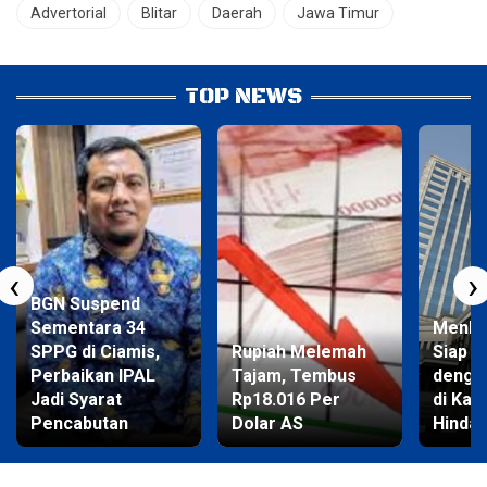
Advertorial
Blitar
Daerah
Jawa Timur
TOP NEWS
‹
›
BGN Suspend
Sementara 34
Menke
SPPG di Ciamis,
Rupiah Melemah
Siap b
Perbaikan IPAL
Tajam, Tembus
denga
Jadi Syarat
Rp18.016 Per
di Kas
Pencabutan
Dolar AS
Hinda