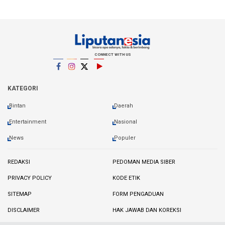
CONNECT WITH US
Kode Etik
Pedoman Media Siber
Privacy Policy
Redaksi
Facebook
Instagram
Twitter
YouTube
YouTube
KATEGORI
Bintan
Daerah
Entertainment
Nasional
News
Populer
REDAKSI
PEDOMAN MEDIA SIBER
PRIVACY POLICY
KODE ETIK
SITEMAP
FORM PENGADUAN
DISCLAIMER
HAK JAWAB DAN KOREKSI